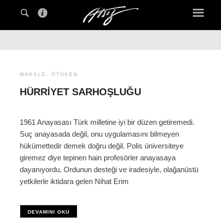
MAKALE
,
ÖTÜKEN
HÜRRIYET SARHOŞLUĞU
1961 Anayasası Türk milletine iyi bir düzen getiremedi.
Suç anayasada değil, onu uygulamasını bilmeyen
hükümettedir demek doğru değil. Polis üniversiteye
giremez diye tepinen hain profesörler anayasaya
dayanıyordu. Ordunun desteği ve iradesiyle, olağanüstü
yetkilerle iktidara gelen Nihat Erim
DEVAMINI OKU