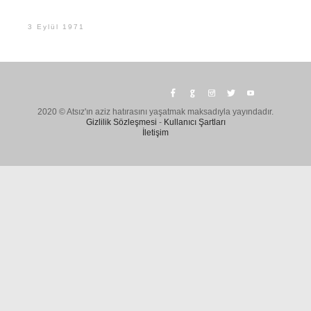
3 Eylül 1971
2020 © Atsız'ın aziz hatırasını yaşatmak maksadıyla yayındadır.
Gizlilik Sözleşmesi
-
Kullanıcı Şartları
İletişim