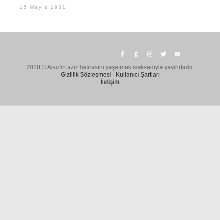
15 Mayıs 1931
2020 © Atsız'ın aziz hatırasını yaşatmak maksadıyla yayındadır.
Gizlilik Sözleşmesi
-
Kullanıcı Şartları
İletişim