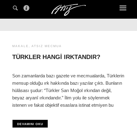
MAKALE
,
ATSIZ MECMUA
TÜRKLER HANGI IRKTANDIR?
Son zamanlarda bazı gazete ve mecmualarda, Türklerin
mensup olduğu ırk hakkında bazı yazılar çıktı. Bunların
hülâsası şudur: “Türkler Sarı Moğol ırkından değil,
beyaz aryanî ırkındandır.” İlim yolu ile söylenmek
istenen ve fakat objektif esaslara istinat etmiyen bu
DEVAMINI OKU