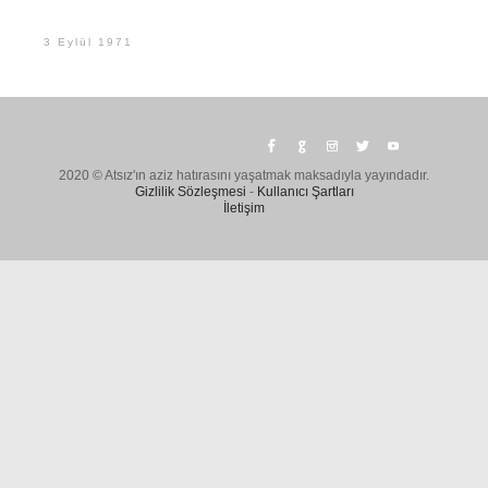
3 Eylül 1971
2020 © Atsız'ın aziz hatırasını yaşatmak maksadıyla yayındadır.
Gizlilik Sözleşmesi
-
Kullanıcı Şartları
İletişim