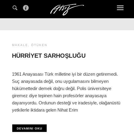
MAKALE
,
ÖTÜKEN
HÜRRIYET SARHOŞLUĞU
1961 Anayasası Türk milletine iyi bir düzen getiremedi.
Suç anayasada değil, onu uygulamasını bilmeyen
hükümettedir demek doğru değil. Polis üniversiteye
giremez diye tepinen hain profesörler anayasaya
dayanıyordu. Ordunun desteği ve iradesiyle, olağanüstü
yetkilerle iktidara gelen Nihat Erim
DEVAMINI OKU