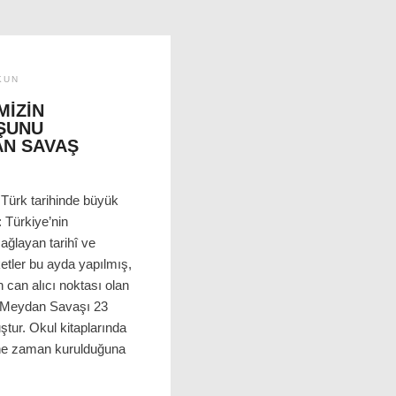
KUN
MIZIN
ŞUNU
AN SAVAŞ
Türk tarihinde büyük
r: Türkiye’nin
ağlayan tarihî ve
etler bu ayda yapılmış,
n can alıcı noktası olan
Meydan Savaşı 23
tur. Okul kitaplarında
 ne zaman kurulduğuna