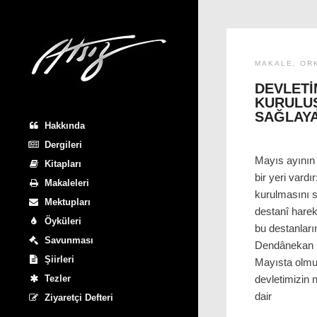
MAKALE
,
OR
DEVLETI
KURULU
SAĞLAY
Hakkında
Dergileri
Mayıs ayının 
Kitapları
bir yeri vardı
Makaleleri
kurulmasını s
Mektupları
destanî harek
Öyküleri
bu destanları
Savunması
Dendânekan 
Şiirleri
Mayısta olmuş
Tezler
devletimizin
dair
Ziyaretçi Defteri