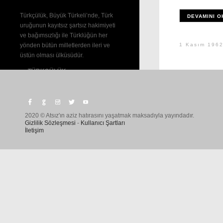
Türkçülük, Büyük Türkeli’nde, Türk
DEVAMINI O
uruğunun kayıtsız şartsız hakimiyeti
ve bağımsızlığı ile Türklüğün her
yönden bütün milletlerden ileri ve
1 Kasım 196
üstün olması ülküsüdür.
—
TÜRKÇÜLÜK
2020 © Atsız'ın aziz hatırasını yaşatmak maksadıyla yayındadır.
Gizlilik Sözleşmesi
-
Kullanıcı Şartları
İletişim