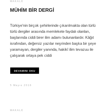
MAKALE
MÜHIM BIR DERGI
Türkiye’nin birçok şehirlerinde çıkarılmakta olan türlü
türlü dergiler arasında memlekete faydalı olanları,
başlarında ciddi birer ilim adamı bulunanlardır. Kâğıt
israfından, değersiz yazılar neşrinden başka bir şeye
yaramayan, dergiler yanında, hakikî ilim tevazuu ile
çalışarak ortaya pek ciddi
DEVAMINI OKU
5 Mayıs 2016
MAKALE