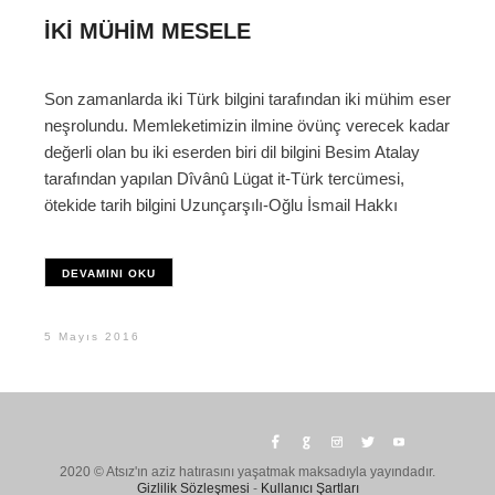
İKI MÜHIM MESELE
Son zamanlarda iki Türk bilgini tarafından iki mühim eser
neşrolundu. Memleketimizin ilmine övünç verecek kadar
değerli olan bu iki eserden biri dil bilgini Besim Atalay
tarafından yapılan Dîvânû Lügat it-Türk tercümesi,
ötekide tarih bilgini Uzunçarşılı-Oğlu İsmail Hakkı
DEVAMINI OKU
5 Mayıs 2016
2020 © Atsız'ın aziz hatırasını yaşatmak maksadıyla yayındadır.
Gizlilik Sözleşmesi
-
Kullanıcı Şartları