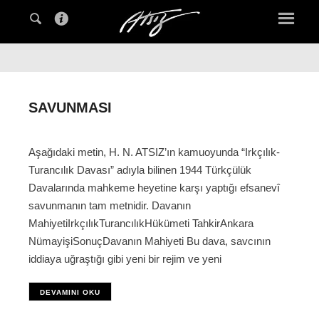
SAVUNMASI
Aşağıdaki metin, H. N. ATSIZ’ın kamuoyunda “Irkçılık-
Turancılık Davası” adıyla bilinen 1944 Türkçülük
Davalarında mahkeme heyetine karşı yaptığı efsanevî
savunmanın tam metnidir. Davanın
MahiyetiIrkçılıkTurancılıkHükümeti TahkirAnkara
NümayişiSonuçDavanın Mahiyeti Bu dava, savcının
iddiaya uğraştığı gibi yeni bir rejim ve yeni
DEVAMINI OKU