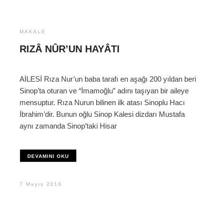
MAKALE
RIZÂ NÛR’UN HAYÂTI
AİLESİ Rıza Nur’un baba tarafı en aşağı 200 yıldan beri
Sinop’ta oturan ve “İmamoğlu” adını taşıyan bir aileye
mensuptur. Rıza Nurun bilinen ilk atası Sinoplu Hacı
İbrahim’dir. Bunun oğlu Sinop Kalesi dizdarı Mustafa
aynı zamanda Sinop’taki Hisar
DEVAMINI OKU
7 Mayıs 2016