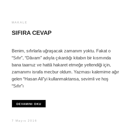
MAKALE
SIFIRA CEVAP
Benim, sıfırlarla uğraşacak zamanım yoktu. Fakat o
“Sıfır”, “Dâvam” adıyla çıkardığı kitabın bir kısmında
bana taarruz ve hattâ hakaret etmeğe yeltendiği için,
zamanımı israfa mecbur oldum. Yazması kalemime ağır
gelen “Hasan Ali”yi kullanmaktansa, sevimli ve hoş
“Sıfır”ı
DEVAMINI OKU
7 Mayıs 2016