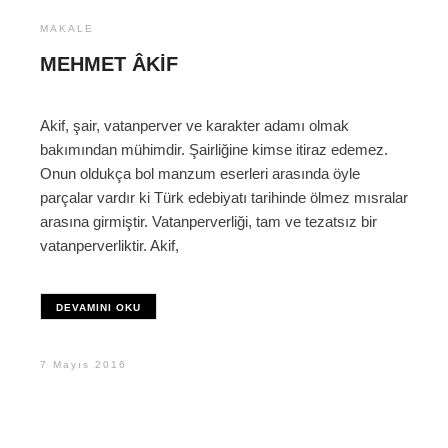
MAKALE
MEHMET ÂKIF
Akif, şair, vatanperver ve karakter adamı olmak
bakımından mühimdir. Şairliğine kimse itiraz edemez.
Onun oldukça bol manzum eserleri arasında öyle
parçalar vardır ki Türk edebiyatı tarihinde ölmez mısralar
arasına girmiştir. Vatanperverliği, tam ve tezatsız bir
vatanperverliktir. Akif,
DEVAMINI OKU
7 Mayıs 2016