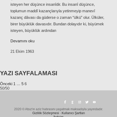
isteyen her düşünce insanîdir. Bu insanî düşünce,
toplumun maddî kazançlarıyla yetinmeyip manevî
kazanç dâvası da güderse o zaman “ülkü” olur. Ülküler,
birer büyüklük davasıdır. Bundan dolayıdır ki, büyümek
isteyen, büyüklük ardından
Devamını oku
21 Ekim 1963
YAZI SAYFALAMASI
Önceki
1
…
5
6
50/50
2020 © Atsız'ın aziz hatırasını yaşatmak maksadıyla yayındadır.
Gizlilik Sözleşmesi
-
Kullanıcı Şartları