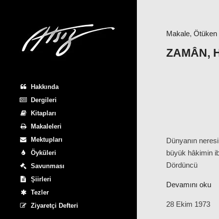
Makale
,
Ötüken
ZAMÂN, 
Hakkında
Dergileri
Kitapları
Makaleleri
Mektupları
Dünyanın neresin
büyük hâkimin ib
Öyküleri
Dördüncü
Savunması
Şiirleri
Devamını oku
Tezler
28 Ekim 1973
Ziyaretçi Defteri