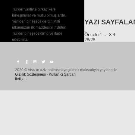
Türkler vaktiyle birkaç kere
birleşmişler ve mutlu olmuşlardır.
YAZI SAYFALA
Yeniden birleşeceklerdir. Millî
ülkümüzün ilk maddesini : “Bütün
Türkler birleşecektir” diye ifâde
Önceki
1
…
3
4
28/28
edebiliriz.
—
TÜRK BİRLİĞİ
2020 © Atsız'ın aziz hatırasını yaşatmak maksadıyla yayındadır.
Gizlilik Sözleşmesi
-
Kullanıcı Şartları
İletişim