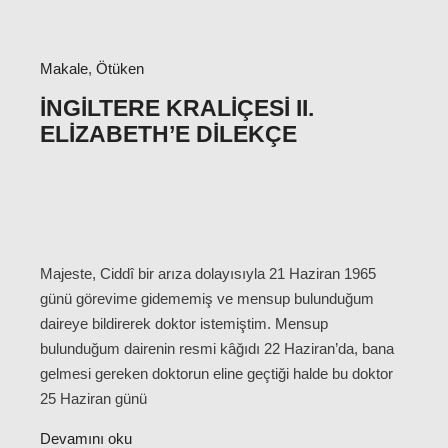
Makale
,
Ötüken
İNGILTERE KRALIÇESI II.
ELIZABETH’E DILEKÇE
Majeste, Ciddî bir arıza dolayısıyla 21 Haziran 1965
günü görevime gidememiş ve mensup bulunduğum
daireye bildirerek doktor istemiştim. Mensup
bulunduğum dairenin resmi kâğıdı 22 Haziran’da, bana
gelmesi gereken doktorun eline geçtiği halde bu doktor
25 Haziran günü
Devamını oku