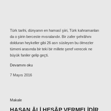
Türk tarihi, dünyanın en hamasî şiiri, Türk kahramanları
da o şiirin berceste mısralarıdır. Bir zafer şehrâhını
dolduran heykeller gibi 26 asrı süsleyen bu ölmezler
tümeni arasında bir teki bir millete şeref verecek ne
büyük faniler gelip geçti.
Devamını oku
7 Mayıs 2016
Makale
HASAN ÂLI HESÂP VERMELIDIR