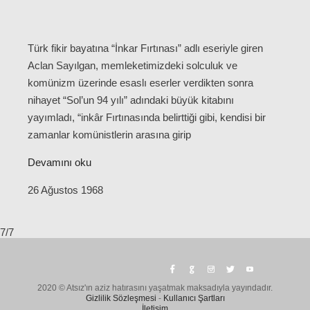
Türk fikir bayatına “İnkar Fırtınası” adlı eseriyle giren
Aclan Sayılgan, memleketimizdeki solculuk ve
komünizm üzerinde esaslı eserler verdikten sonra
nihayet “Sol’un 94 yılı” adındaki büyük kitabını
yayımladı, “inkâr Fırtınasında belirttiği gibi, kendisi bir
zamanlar komünistlerin arasına girip
Devamını oku
26 Ağustos 1968
7/7
2020 © Atsız'ın aziz hatırasını yaşatmak maksadıyla yayındadır.
Gizlilik Sözleşmesi
-
Kullanıcı Şartları
İletişim