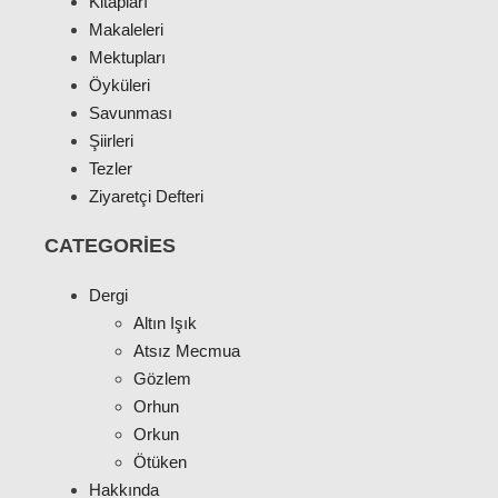
Kitapları
Makaleleri
Mektupları
Öyküleri
Savunması
Şiirleri
Tezler
Ziyaretçi Defteri
CATEGORIES
Dergi
Altın Işık
Atsız Mecmua
Gözlem
Orhun
Orkun
Ötüken
Hakkında