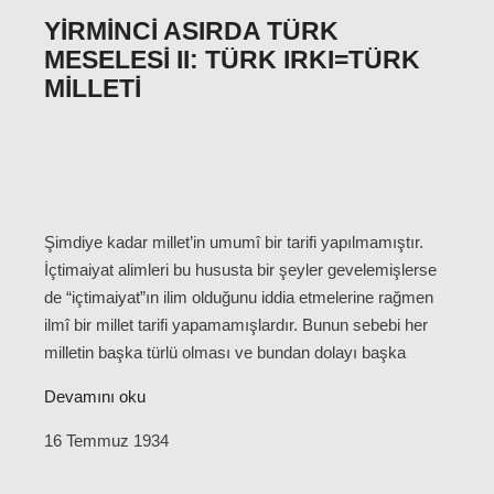
YIRMINCI ASIRDA TÜRK
MESELESI II: TÜRK IRKI=TÜRK
MILLETI
Şimdiye kadar millet’in umumî bir tarifi yapılmamıştır.
İçtimaiyat alimleri bu hususta bir şeyler gevelemişlerse
de “içtimaiyat”ın ilim olduğunu iddia etmelerine rağmen
ilmî bir millet tarifi yapamamışlardır. Bunun sebebi her
milletin başka türlü olması ve bundan dolayı başka
Devamını oku
16 Temmuz 1934