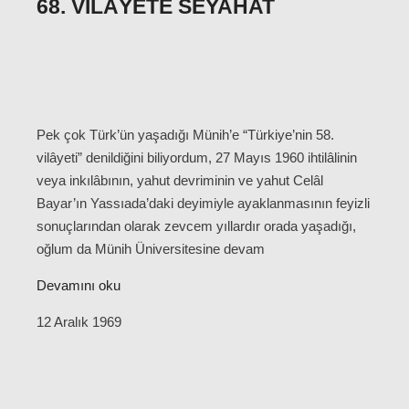
68. VILÂYETE SEYAHAT
Pek çok Türk’ün yaşadığı Münih’e “Türkiye’nin 58.
vilâyeti” denildiğini biliyordum, 27 Mayıs 1960 ihtilâlinin
veya inkılâbının, yahut devriminin ve yahut Celâl
Bayar’ın Yassıada’daki deyimiyle ayaklanmasının feyizli
sonuçlarından olarak zevcem yıllardır orada yaşadığı,
oğlum da Münih Üniversitesine devam
Devamını oku
12 Aralık 1969