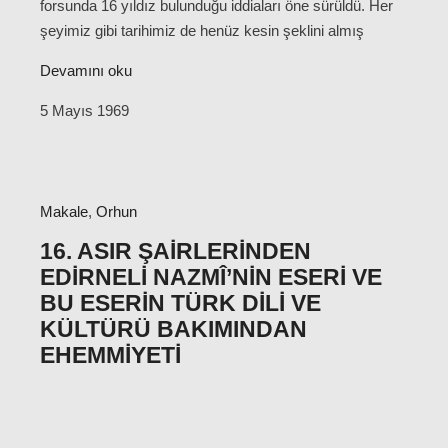
forsunda 16 yıldız bulunduğu iddiaları öne sürüldü. Her
şeyimiz gibi tarihimiz de henüz kesin şeklini almış
Devamını oku
5 Mayıs 1969
Makale
,
Orhun
16. ASIR ŞAIRLERINDEN
EDIRNELI NAZMÎ’NIN ESERI VE
BU ESERIN TÜRK DILI VE
KÜLTÜRÜ BAKIMINDAN
EHEMMIYETI