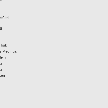
efteri
S
n Işık
ız Mecmua
lem
un
un
ken