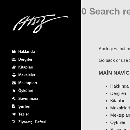
0 Search re
Apologies, but n
Hakkında
Dergileri
Go back
or use 
Kitapları
MAIN NAVIG
Makaleleri
Mektupları
Hakkında
Öyküleri
Dergileri
Savunması
Kitapları
Şiirleri
Makaleleri
Tezler
Mektuplar
Öyküleri
Ziyaretçi Defteri
Savunmas