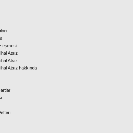
ları
s
özleşmesi
hal Atsız
hal Atsız
ihal Atsız hakkında
artları
ı
efteri