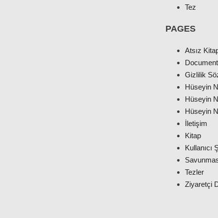
Tez
PAGES
Atsız Kitap
Document
Gizlilik S
Hüseyin Ni
Hüseyin Ni
Hüseyin N
İletişim
Kitap
Kullanıcı Ş
Savunmas
Tezler
Ziyaretçi D