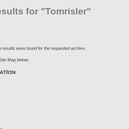
sults for "Tomrisler"
o results were found for the requested archive.
Site Map below:
ATION
ı
ı