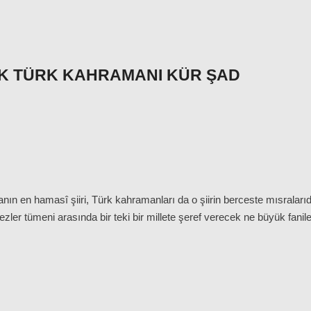
K TÜRK KAHRAMANI KÜR ŞAD
anın en hamasî şiiri, Türk kahramanları da o şiirin berceste mısralarıdı
ler tümeni arasında bir teki bir millete şeref verecek ne büyük faniler