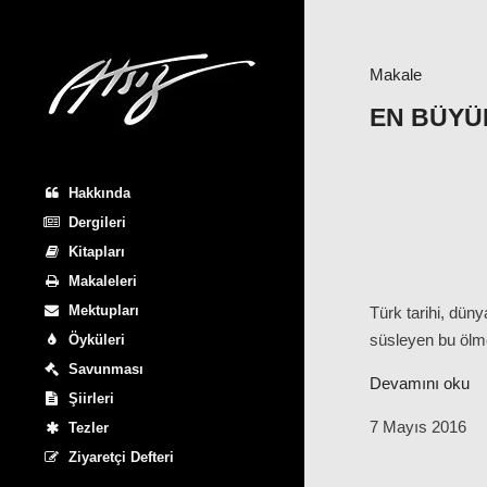
Makale
EN BÜYÜ
Hakkında
Dergileri
Kitapları
Makaleleri
Mektupları
Türk tarihi, düny
süsleyen bu ölmez
Öyküleri
Savunması
Devamını oku
Şiirleri
7 Mayıs 2016
Tezler
Ziyaretçi Defteri