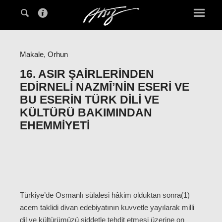
Makale
,
Orhun
16. ASIR ŞAIRLERINDEN
EDIRNELI NAZMÎ’NIN ESERI VE
BU ESERIN TÜRK DILI VE
KÜLTÜRÜ BAKIMINDAN
EHEMMIYETI
Türkiye’de Osmanlı sülalesi hâkim olduktan sonra(1)
acem taklidi divan edebiyatının kuvvetle yayılarak milli
dil ve kültürümüzü şiddetle tehdit etmesi üzerine on