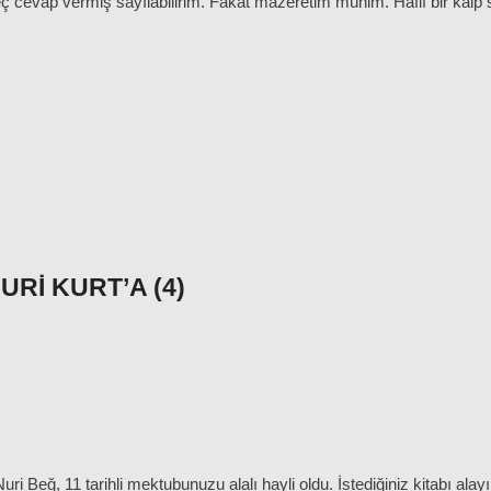
 cevap vermiş sayılabilirim. Fakat mazeretim mühim. Hafif bir kalp 
RI KURT’A (4)
 Beğ, 11 tarihli mektubunuzu alalı hayli oldu. İstediğiniz kitabı alay