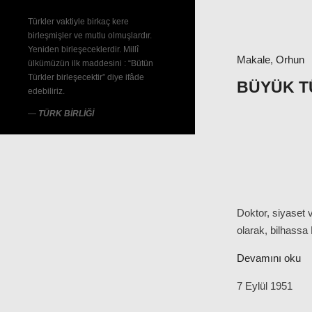
Türkler vaktiyle birkaç kere
birleşmişler ve mutlu olmuşlardır.
Yeniden birleşeceklerdir. Millî
Makale
,
Orhun
ülkümüzün ilk maddesini : “Bütün
Türkler birleşecektir” diye ifâde
BÜYÜK T
edebiliriz.
—
TÜRK BİRLİĞİ
Doktor, siyaset v
olarak, bilhassa 
Devamını oku
7 Eylül 1951