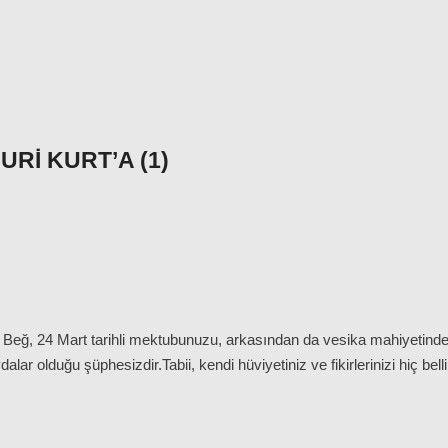
RI KURT’A (1)
Beğ, 24 Mart tarihli mektubunuzu, arkasından da vesika mahiyetinde ola
lar olduğu şüphesizdir.Tabii, kendi hüviyetiniz ve fikirlerinizi hiç be