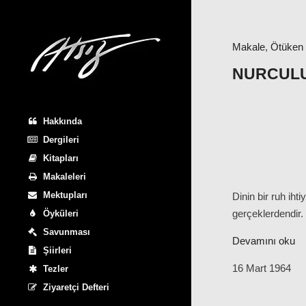
Makale
,
Ötüken
NURCULU
Hakkında
Dergileri
Kitapları
Makaleleri
Mektupları
Dinin bir ruh iht
gerçeklerdendir.
Öyküleri
Savunması
Devamını oku
Şiirleri
16 Mart 1964
Tezler
Ziyaretçi Defteri