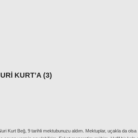
RI KURT’A (3)
i Kurt Beğ, 9 tarihli mektubunuzu aldım. Mektuplar, uçakla da olsa 