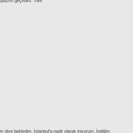
spazmı geçirdim. Yani
ım diye bekledim. İstanbul’a nadir olarak iniyorum. İndiğim