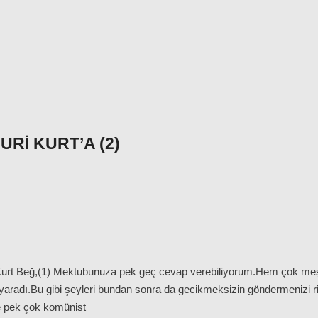
RI KURT’A (2)
Kurt Beğ,(1) Mektubunuza pek geç cevap verebiliyorum.Hem çok meş
 yaradı.Bu gibi şeyleri bundan sonra da gecikmeksizin göndermenizi r
 pek çok komünist