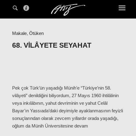
Makale
,
Ötüken
68. VILÂYETE SEYAHAT
Pek çok Türk’ün yaşadığı Münih’e “Türkiye’nin 58.
vilâyeti” denildiğini biliyordum, 27 Mayıs 1960 ihtilâlinin
veya inkılâbının, yahut devriminin ve yahut Celâl
Bayar’ın Yassıada’daki deyimiyle ayaklanmasının feyizli
sonuçlarından olarak zevcem yıllardır orada yaşadığı,
oğlum da Münih Üniversitesine devam