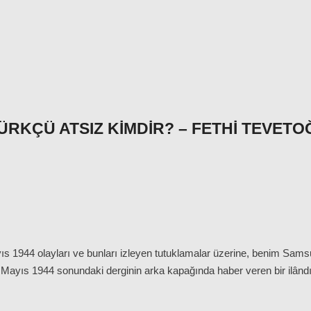
ÜRKÇÜ ATSIZ KIMDIR? – FETHI TEVETO
yıs 1944 olayları ve bunları izleyen tutuklamalar üzerine, benim S
Mayıs 1944 sonundaki derginin arka kapağında haber veren bir ilândı. 