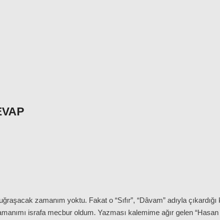
EVAP
a uğraşacak zamanım yoktu. Fakat o “Sıfır”, “Dâvam” adıyla çıkardığı
 zamanımı israfa mecbur oldum. Yazması kalemime ağır gelen “Hasan Al