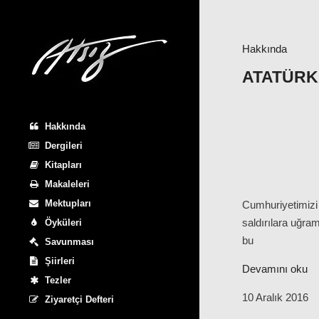
Hakkında
ATATÜRK’
Hakkında
Dergileri
Kitapları
Makaleleri
Mektupları
Cumhuriyetimizi
saldırılara uğra
Öyküleri
bu
Savunması
Şiirleri
Devamını oku
Tezler
10 Aralık 2016
Ziyaretçi Defteri