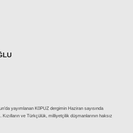
ĞLU
amsun’da yayımlanan K0PUZ dergimin Haziran sayısında
Kızılların ve Türkçülük, milliyetçilik düşmanlarının haksız