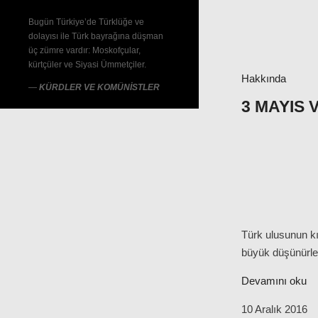
Bugün Türkiye’de Türklüğe ve
dolayısı ile Türk bayrağına düşman
üç zümre vardır: Moskofçular,
kürtçüler ve Siyasi Ümmetçiler.
Hakkında
—
KÜRDLER VE KOMÜNİSTLER
3 MAYIS 
Türk ulusunun kı
büyük düşünürler
Devamını oku
10 Aralık 2016