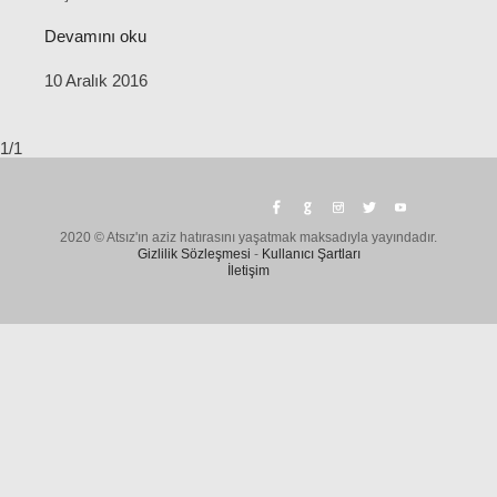
Devamını oku
10 Aralık 2016
1/1
2020 © Atsız'ın aziz hatırasını yaşatmak maksadıyla yayındadır.
Gizlilik Sözleşmesi
-
Kullanıcı Şartları
İletişim